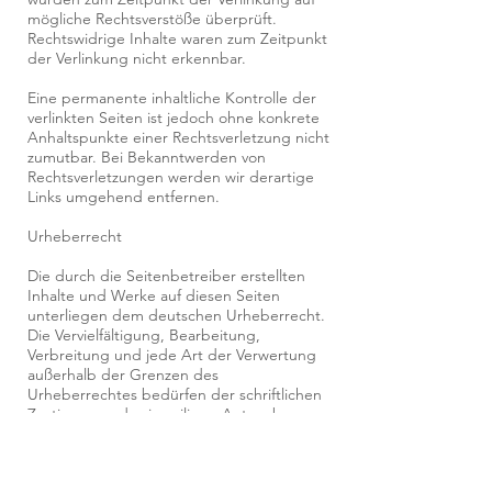
mögliche Rechtsverstöße überprüft.
Rechtswidrige Inhalte waren zum Zeitpunkt
der Verlinkung nicht erkennbar.
Eine permanente inhaltliche Kontrolle der
verlinkten Seiten ist jedoch ohne konkrete
Anhaltspunkte einer Rechtsverletzung nicht
zumutbar. Bei Bekanntwerden von
Rechtsverletzungen werden wir derartige
Links umgehend entfernen.
Urheberrecht
Die durch die Seitenbetreiber erstellten
Inhalte und Werke auf diesen Seiten
unterliegen dem deutschen Urheberrecht.
Die Vervielfältigung, Bearbeitung,
Verbreitung und jede Art der Verwertung
außerhalb der Grenzen des
Urheberrechtes bedürfen der schriftlichen
Zustimmung des jeweiligen Autors bzw.
Erstellers. Downloads und Kopien dieser
Seite sind nur für den privaten, nicht
kommerziellen Gebrauch gestattet.